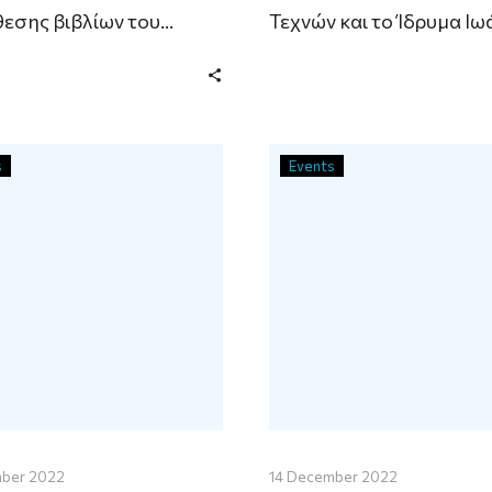
θεσης βιβλίων του
Τεχνών και το Ίδρυμα Ιω
 Τσώλη στο
Φ. Κωστοπούλου σας
στήριο της
προσκαλούν στην απονο
θήκης της Α.Σ.Κ.Τ. …
“Βραβείο Αριστείας Άννυ
Κωστοπούλου”…
s
Events
mber 2022
14 December 2022