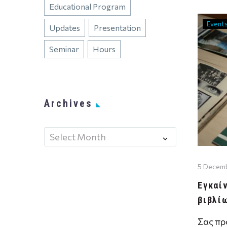
πεζογρ
Educational Program
Event
Updates
Presentation
Seminar
Hours
Archives
Select Month
5 Decem
Εγκαί
βιβλί
Σας πρ