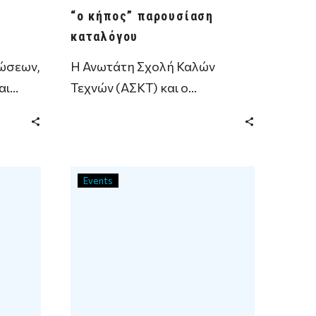
“ο κήπος” παρουσίαση
καταλόγου
λώσεων,
Η Ανωτάτη Σχολή Καλών
αι
Τεχνών (ΑΣΚΤ) και ο
άνθο
Μητροπολιτικός Οργανισμός
Μουσείων Εικαστικών Τεχνών
Θεσσαλονίκης (ΜΟΜus) σας
καλούν …
Events