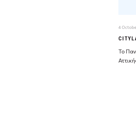
4 Octobe
CITYL
Το Παν
Αττική
Κερδοσ
CITYLA
Μορφω
Αθηναί
Αθηνα