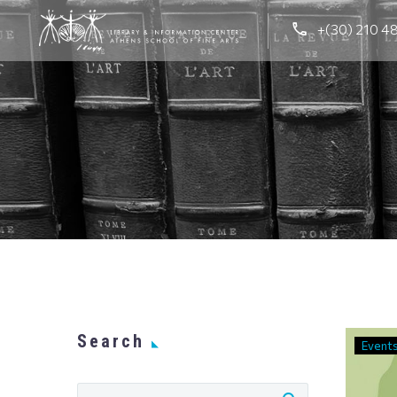
+(30) 210 4
Search
Event