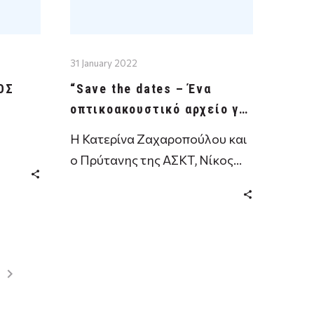
31 January 2022
ΟΣ
“Save the dates – Ένα
οπτικοακουστικό αρχείο για
την σύγχρονη τέχνη”
Η Κατερίνα Ζαχαροπούλου και
ο Πρύτανης της ΑΣΚΤ, Νίκος
μερο
Τρανός σας προσκαλούν στην
ων
συνολική παρουσίαση του
τική
προγράμματος …
του