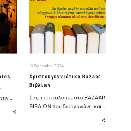
10 December 2024
ates
Χριστουγεννιάτικο Bazaar
Βιβλίων
ν
Σας προσκαλούμε στο ΒΑΖΑΑR
στην
ΒΙΒΛΙΩΝ που διοργανώνει και
φέτος η Βιβλιοθήκη & Κέντρο
E
Πληροφόρησης της Α.Σ.Κ.Τ.
στικό