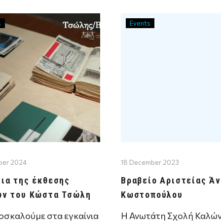
άφημα της Ντζαϊλί…
αρχείο για τη σύγχρονη
s
Events
ber 2024
18 December 2023
νια της έκθεσης
Βραβείο Αριστείας Άν
ων του Κώστα Τσώλη
Κωστοπούλου
οσκαλούμε στα εγκαίνια
H Ανωτάτη Σχολή Καλώ