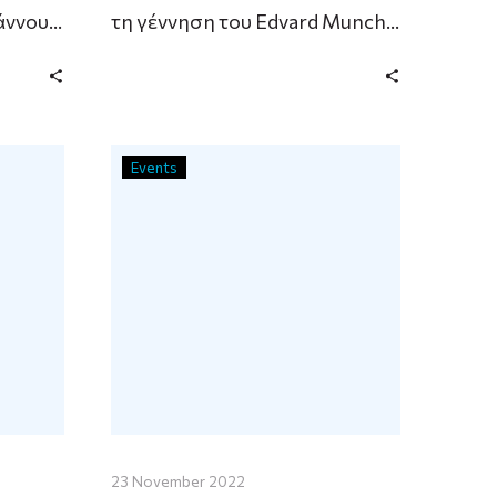
άννου
τη γέννηση του Edvard Munch
(1863-1944), η Ανωτάτη Σχολή
μή του
Καλών Τεχνών …
 Σ.
Events
23 November 2022