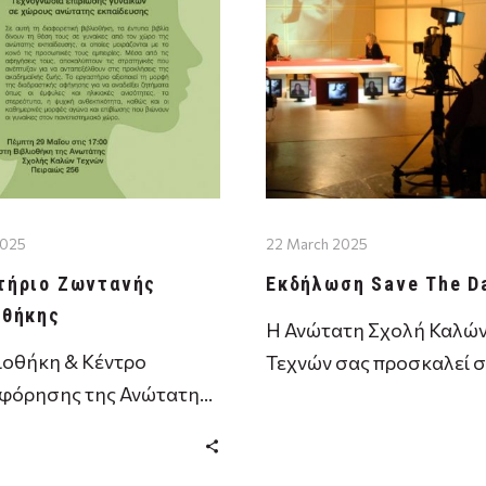
2025
22 March 2025
τήριο Ζωντανής
Εκδήλωση Save The D
οθήκης
Η Ανώτατη Σχολή Καλώ
ιοθήκη & Κέντρο
Τεχνών σας προσκαλεί 
φόρησης της Ανώτατης
παρουσίαση του
 Καλών Τεχνών και οι
προγράμματος:SAVE TH
ις Θίνες με αφορμή το
DATES : Ένα οπτικοακου