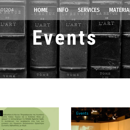
HOME
INFO
SERVICES
MATERIA
801204
Events
s
Events