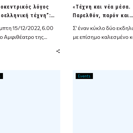
νοκεντρικός λόγος
«Τέχνη και νέα μέσα.
εοελληνική τέχνη”:
Παρελθόν, παρόν και
σίαση βιβλίου
μέλλον»
μπτη 15/12/2022, 6.00
Σ’ έναν κύκλο δύο εκδη
στο Αμφιθέατρο της
με επίσημο καλεσμένο κ
θήκης της Ανωτάτης
κεντρικό ομιλητή τον Μ
 Καλών Τεχνών …
Σαντοριναίο …
s
Events