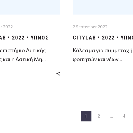
r 2022
2 September 2022
AB • 2022 • ΥΠΝΟΣ
CITYLAB • 2022 • ΥΠΝ
επιστήμιο Δυτικής
Κάλεσμα για συμμετοχή
ς και η Αστική Μη
φοιτητών και νέων
κοπική Εταιρεία
επιστημόνων στο επταή
B σε συνεργασία με το
σύμπλεγμα αλληλένδετ
τικό Ίδρυμα Δήμου
δράσεων για την πολιτισ
ων, τον Σύλλογο των
και κοινωνική σημασία 
ίων …
ύπνου …
1
2
…
4