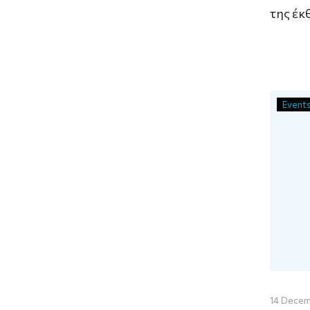
της έκ
Κώστα
Αναγνω
Βιβλιο
Event
14 Dece