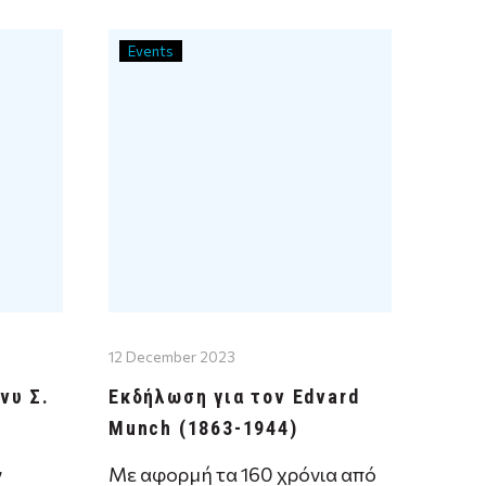
στο Αμφιθέατρο Βιβλιοθήκης,
…
16…
Events
12 December 2023
νυ Σ.
Εκδήλωση για τον Edvard
Munch (1863-1944)
ν
Με αφορµή τα 160 χρόνια από