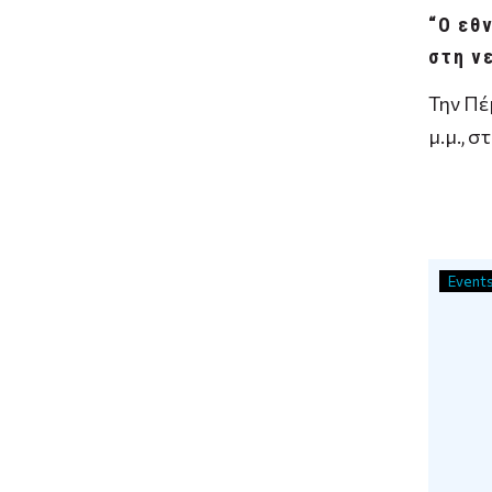
“Ο εθ
στη ν
παρου
Την Πέ
μ.μ., 
Βιβλιο
Σχολής
Event