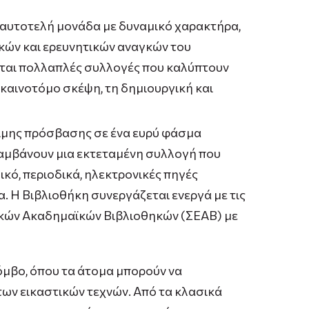
αυτοτελή μονάδα με δυναμικό χαρακτήρα,
κών και ερευνητικών αναγκών του
είται πολλαπλές συλλογές που καλύπτουν
καινοτόμο σκέψη, τη δημιουργική και
ότιμης πρόσβασης σε ένα ευρύ φάσμα
λαμβάνουν μια εκτεταμένη συλλογή που
λικό, περιοδικά, ηλεκτρονικές πηγές
. Η Βιβλιοθήκη συνεργάζεται ενεργά με τις
νικών Ακαδημαϊκών Βιβλιοθηκών (ΣΕΑΒ) με
όμβο, όπου τα άτομα μπορούν να
των εικαστικών τεχνών. Από τα κλασικά