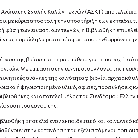
Ανώτατης Σχολής Καλών Τεχνών (ΑΣΚΤ) αποτελεί μια 
υ, με κύρια αποστολή την υποστήριξη των εκπαιδευτι
κή φύση των εικαστικών τεχνών, η Βιβλιοθήκη επιμελ
ντας παράλληλα μια ατμόσφαιρα που ενθαρρύνει την 
υ έργου της βρίσκεται η προσπάθεια για τη παροχή ισ
ονικών. Με έμφαση στην τέχνη, οι συλλογές της περι
ρευνητικές ανάγκες της κοινότητας: βιβλία, αρχειακό υ
ιακό ή ψηφιοποιημένο υλικό, αφίσες, προσκλήσεις κ.α
βιβλιοθήκες και αποτελεί μέλος του Συνδέσμου Ελλη
νίσχυση του έργου της.
βλιοθήκη αποτελεί έναν εκπαιδευτικό και κοινωνικό κ
μβαθύνουν στην κατανόηση του εξελισσόμενου τοπίου 