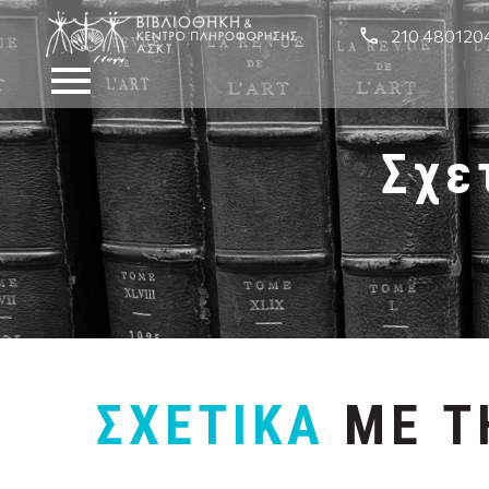
210 480120
Σχε
ΣΧΕΤΙΚΑ
ΜΕ Τ