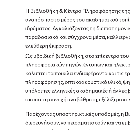
Η Βιβλιοθήκη & Κέντρο Πληροφόρησης της 
αναπόσπαστο μέρος του ακαδημαϊκού τοπίο
ιδρύματος. Αγκαλιάζοντας τη διεπιστημονι
παραδοσιακά και σύγχρονα μέσα, καλλιεργώ
ελεύθερη έκφραση.
Ως υβριδική βιβλιοθήκη, στο επίκεντρο το
πληροφοριακών πηγών, έντυπων και ηλεκτρ
καλύπτει τα ποικίλα ενδιαφέροντα και τις ε
πληροφόρησης, οπτικοακουστικό υλικό, ψηφ
υπόλοιπες ελληνικές ακαδημαϊκές ή άλλες 
σκοπό τη συνεχή αναβάθμιση, εξέλιξη και ε
Παρέχοντας υποστηρικτικές υποδομές, η Βι
διερευνήσουν, να πειραματιστούν και να ε