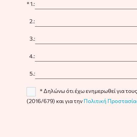
* 1.:
2.:
3.:
4.:
5.:
* Δηλώνω ότι έχω ενημερωθεί για του
(2016/679) και για την
Πολιτική Προστασί