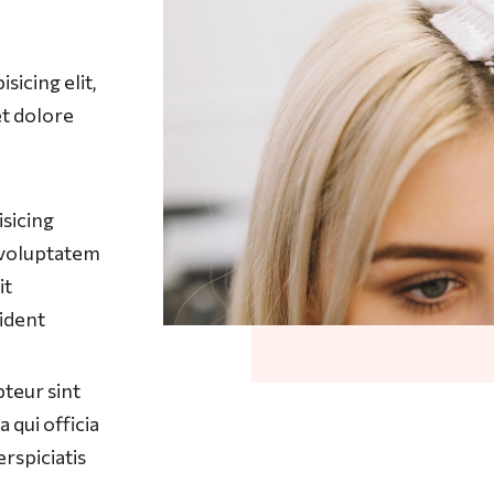
sicing elit,
et dolore
isicing
t voluptatem
it
ident
teur sint
 qui officia
rspiciatis