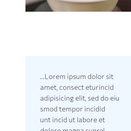
...Lorem ipsum dolor sit
amet, consect eturincid
adipisicing elit, sed do eiu
smod tempor incidid
unt incid ut labore et
dolore magna supre!