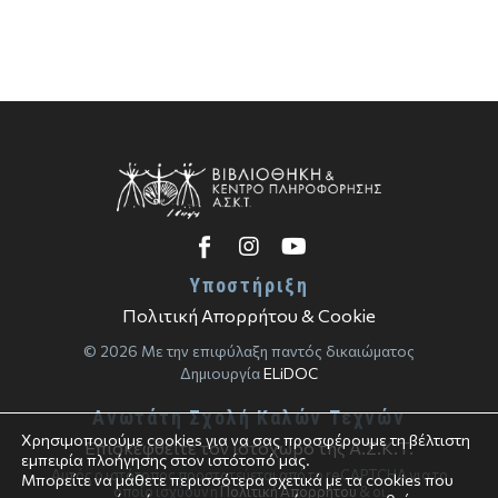
Υποστήριξη
Πολιτική Απορρήτου & Cookie
© 2026 Με την επιφύλαξη παντός δικαιώματος
Δημιουργία
ELiDOC
Ανωτάτη Σχολή Καλών Τεχνών
Χρησιμοποιούμε cookies για να σας προσφέρουμε τη βέλτιστη
Επισκεφθείτε τον ιστοχώρο της Α.Σ.Κ.Τ.
εμπειρία πλοήγησης στον ιστότοπό μας.
Αυτός ο ιστότοπος προστατεύεται από το reCAPTCHA για το
Μπορείτε να μάθετε περισσότερα σχετικά με τα cookies που
οποίο ισχύουν η
Πολιτική Απορρήτου
& οι