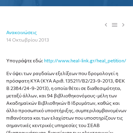



Ανακοινώσεις
14 Οκτωβρίου 2013
Υπογράψτε εδώ:
http://www.heal-link.gr/heal_petition/
Εν όψει των ραγδαίων εξελίξεων που δρομολογεί η
πρόσφατη ΚΥΑ (ΚΥΑ Αριθ. 135211/B2/23-9-2013, ΦΕΚ
Β 2384/24-9-2013), η οποία θέτει σε διαθεσιμότητα,
μεταξύ άλλων, και 94 βιβλιοθηκονόμους-μέλη των
Ακαδημαϊκών Βιβλιοθηκών 8 Ιδρυμάτων, καθώς και
άλλο προσωπικό υποστήριξης, συμπεριλαμβανομένων
πιθανότατα και των ελαχίστων που υποστηρίζουν τις
σημαντικές κεντρικές υπηρεσίες του ΣΕΑΒ
(διαπραγμάτευση-διαχείριση των ηλεκτρονικών