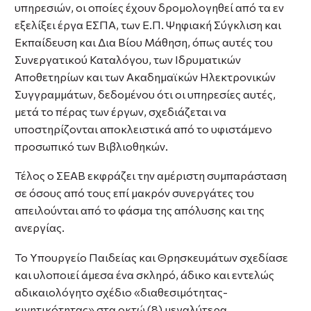
υπηρεσιών, οι οποίες έχουν δρομολογηθεί από τα εν
εξελίξει έργα ΕΣΠΑ, των Ε.Π. Ψηφιακή Σύγκλιση και
Εκπαίδευση και Δια Βίου Μάθηση, όπως αυτές του
Συνεργατικού Καταλόγου, των Ιδρυματικών
Αποθετηρίων και των Ακαδημαϊκών Ηλεκτρονικών
Συγγραμμάτων, δεδομένου ότι οι υπηρεσίες αυτές,
μετά το πέρας των έργων, σχεδιάζεται να
υποστηρίζονται αποκλειστικά από το υφιστάμενο
προσωπικό των Βιβλιοθηκών.
Τέλος ο ΣΕΑΒ εκφράζει την αμέριστη συμπαράσταση
σε όσους από τους επί μακρόν συνεργάτες του
απειλούνται από το φάσμα της απόλυσης και της
ανεργίας.
Το Υπουργείο Παιδείας και Θρησκευμάτων σχεδίασε
και υλοποιεί άμεσα ένα σκληρό, άδικο και εντελώς
αδικαιολόγητο σχέδιο «διαθεσιμότητας-
κινητικότητας» στα οκτώ (8) μεγαλύτερα