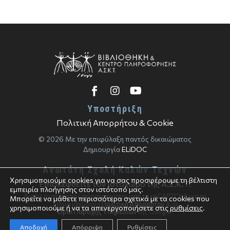
Υποστήριξη
Πολιτική Απορρήτου & Cookie
© 2026 Με την επιφύλαξη παντός δικαιώματος
Δημιουργία
ELiDOC
Ανωτάτη Σχολή Καλών Τεχνών
Χρησιμοποιούμε cookies για να σας προσφέρουμε τη βέλτιστη
Επισκεφθείτε τον ιστοχώρο της Α.Σ.Κ.Τ.
εμπειρία πλοήγησης στον ιστότοπό μας.
Αυτός ο ιστότοπος προστατεύεται από το reCAPTCHA για το
Μπορείτε να μάθετε περισσότερα σχετικά με τα cookies που
οποίο ισχύουν η
Πολιτική Απορρήτου
& οι
χρησιμοποιούμε ή να τα απενεργοποιήσετε στις
ρυθμίσεις
.
Όροι Παροχής Υπηρεσιών
της Google.
Αποδοχή
Απόρριψη
Ρυθμίσεις