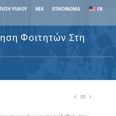
ΤΗΣΗ ΥΛΙΚΟΎ
ΝΈΑ
ΕΠΙΚΟΙΝΩΝΊΑ
EN
ληση Φοιτητών Στη


