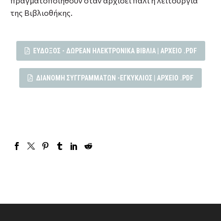
πραγματοποιηθούν όταν αρχίσει πάλι η λειτουργία
της Βιβλιοθήκης.
ΕΥΔΟΞΟΣ - ΔΩΡΕΆΝ ΗΛΕΚΤΡΟΝΙΚΆ ΒΙΒΛΊΑ | ΑΡΧΕΙΟ .PDF
ΔΙΑΝΟΜΉ ΣΥΓΓΡΑΜΜΆΤΩΝ -ΕΓΚΎΚΛΙΟΣ | ΑΡΧΕΙΟ .PDF