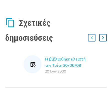
Σχετικές
δημοσιεύσεις
Η βιβλιοθήκη κλειστή
την Τρίτη 30/06/09
29 Ιούν 2009
Η Βιβλιοθήκη στις
30/06 θα είναι κλειστή
λόγω της συμμετοχής
του προσωπικού στην
απεργία…